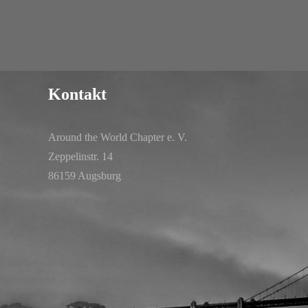
Kontakt
Around the World Chapter e. V.
Zeppelinstr. 14
86159 Augsburg