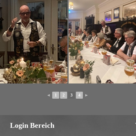
◄
1
2
3
4
►
Login Bereich