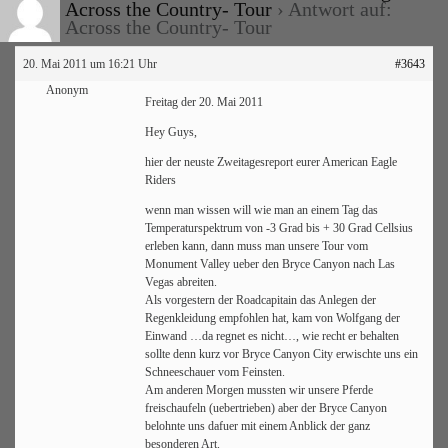
USA- Across the Country- Tour
›
Antwort auf:
USA- Across the Country- Tour
20. Mai 2011 um 16:21 Uhr
#3643
Anonym
Freitag der 20. Mai 2011
Hey Guys,
hier der neuste Zweitagesreport eurer American Eagle
Riders
wenn man wissen will wie man an einem Tag das
Temperaturspektrum von -3 Grad bis + 30 Grad Cellsius
erleben kann, dann muss man unsere Tour vom
Monument Valley ueber den Bryce Canyon nach Las
Vegas abreiten.
Als vorgestern der Roadcapitain das Anlegen der
Regenkleidung empfohlen hat, kam von Wolfgang der
Einwand …da regnet es nicht…, wie recht er behalten
sollte denn kurz vor Bryce Canyon City erwischte uns ein
Schneeschauer vom Feinsten.
Am anderen Morgen mussten wir unsere Pferde
freischaufeln (uebertrieben) aber der Bryce Canyon
belohnte uns dafuer mit einem Anblick der ganz
besonderen Art.