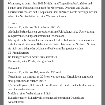
Warnweste, ab dem 1. Juli 2008 Mitführ- und Tragepflicht bei Unfällen und
Pannen eines Fahrzeugs (gilt nicht für Motorräder, Dreiräder und Quads).
Fahrradfahrer müssen seit 1. September 2008 außerorts nachts oder tagsüber bei
schlechten Sichtverhältnissen eine Warnweste tragen
Schweiz
innerorts 50, außerorts 80, Autobahn 120 km/h.
sehr hohe Bußgelder, sehr gesetzeskonforme Fahrkultur, starke Überwachung,
Bußgeldvollstreckungsabkommen mit Deutschland
Jahresplakette für Autobahnmaut muss auf festem Teil montiert sein, muss aber
nicht immer sichtbar sein. Beliebt ist ein fester Platz unter der Sitzbank. So kann
sie nicht beschädigt oder geklaut und bei Kontrollen gezeigt werden.
0,5-Promillegrenze
Brillenträger müssen zweite Brille mitführen
Warnweste, keine Pflicht, aber gewünscht
Österreich
innerorts 50, außerorts 100, Autobahn 130 km/h.
Tempolimits, die weniger als 20 Meter vor oder nach Ortschildern aufgestellt
sind, gelten für alle Straßen im Ort
0,5-Promillegrenze, 0,1 Promille bis 20 Jahre oder in den ersten beiden Jahren
des Führerscheinbesitzes
Mitführen eines Verbandsset ist Pflicht
Bußgelder teurer, Bußgeldvollstreckungsabkommen mit Deutschland
Autobahnmaut