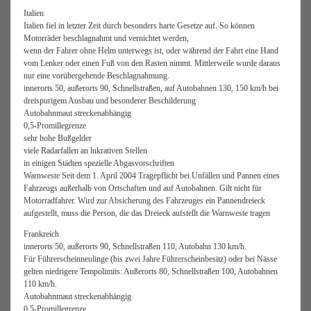
Italien
Italien fiel in letzter Zeit durch besonders harte Gesetze auf. So können
Motorräder beschlagnahmt und vernichtet werden,
wenn der Fahrer ohne Helm unterwegs ist, oder während der Fahrt eine Hand
vom Lenker oder einen Fuß von den Rasten nimmt. Mittlerweile wurde daraus
nur eine vorübergehende Beschlagnahmung.
innerorts 50, außerorts 90, Schnellstraßen, auf Autobahnen 130, 150 km/h bei
dreispurigem Ausbau und besonderer Beschilderung
Autobahnmaut streckenabhängig
0,5-Promillegrenze
sehr hohe Bußgelder
viele Radarfallen an lukrativen Stellen
in einigen Städten spezielle Abgasvorschriften
Warnweste Seit dem 1. April 2004 Tragepflicht bei Unfällen und Pannen eines
Fahrzeugs außerhalb von Ortschaften und auf Autobahnen. Gilt nicht für
Motorradfahrer. Wird zur Absicherung des Fahrzeuges ein Pannendreieck
aufgestellt, muss die Person, die das Dreieck aufstellt die Warnweste tragen
Frankreich
innerorts 50, außerorts 90, Schnellstraßen 110, Autobahn 130 km/h.
Für Führerscheinneulinge (bis zwei Jahre Führerscheinbesitz) oder bei Nässe
gelten niedrigere Tempolimits: Außerorts 80, Schnellstraßen 100, Autobahnen
110 km/h.
Autobahnmaut streckenabhängig
0,5-Promillegrenze