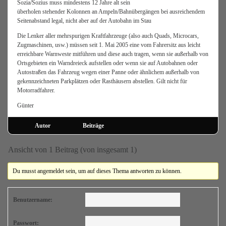
Sozia/Sozius muss mindestens 12 Jahre alt sein
überholen stehender Kolonnen an Ampeln/Bahnübergängen bei ausreichendem
Seitenabstand legal, nicht aber auf der Autobahn im Stau
Die Lenker aller mehrspurigen Kraftfahrzeuge (also auch Quads, Microcars,
Zugmaschinen, usw.) müssen seit 1. Mai 2005 eine vom Fahrersitz aus leicht
erreichbare Warnweste mitführen und diese auch tragen, wenn sie außerhalb von
Ortsgebieten ein Warndreieck aufstellen oder wenn sie auf Autobahnen oder
Autostraßen das Fahrzeug wegen einer Panne oder ähnlichem außerhalb von
gekennzeichneten Parkplätzen oder Rasthäusern abstellen. Gilt nicht für
Motorradfahrer.
Günter
Autor
Beiträge
Ansicht von 1 Beitrag (von insgesamt 1)
Du musst angemeldet sein, um auf dieses Thema antworten zu können.
Benutzername:
Passwort: