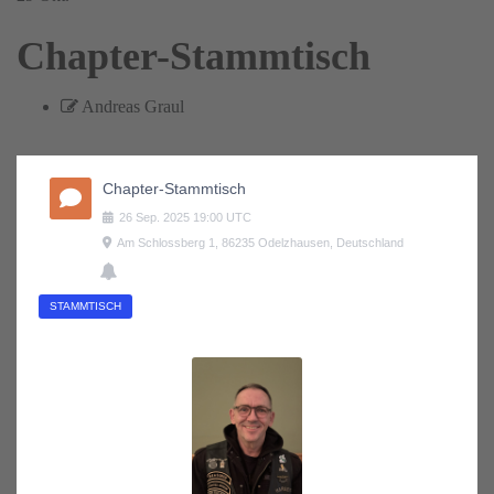
Chapter-Stammtisch
Andreas Graul
Chapter-Stammtisch
26
Sep.
2025
19:00
UTC
Am Schlossberg 1, 86235 Odelzhausen, Deutschland
STAMMTISCH