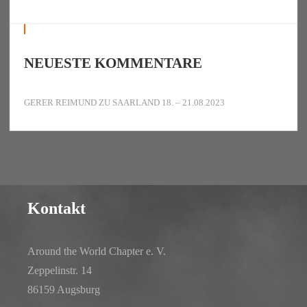
NEUESTE KOMMENTARE
GERER REIMUND
ZU
SAARLAND 18. – 21.08.2023
Kontakt
Around the World Chapter e. V.
Zeppelinstr. 14
86159 Augsburg