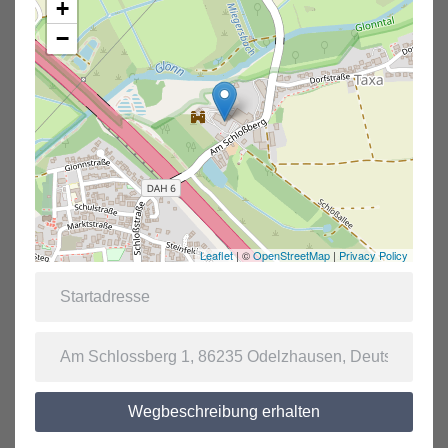
+
−
Leaflet
| ©
OpenStreetMap
|
Privacy Policy
Wegbeschreibung erhalten