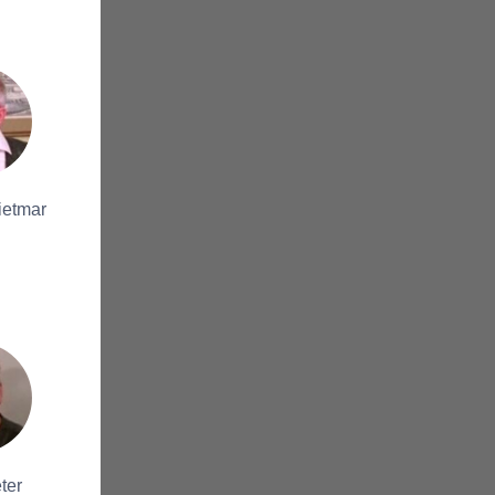
ietmar
ter