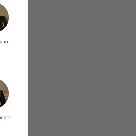
runo
uenter