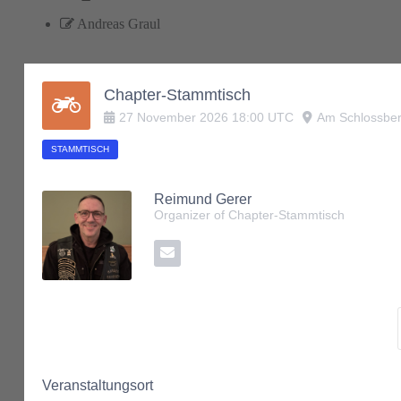
Andreas Graul
Chapter-Stammtisch
27
November
2026
18:00
UTC
Am Schlossber
STAMMTISCH
Reimund Gerer
Organizer of Chapter-Stammtisch
Veranstaltungsort