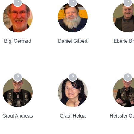
Bigl Gerhard
Daniel Gilbert
Eberle B
Graul Andreas
Graul Helga
Heissler G