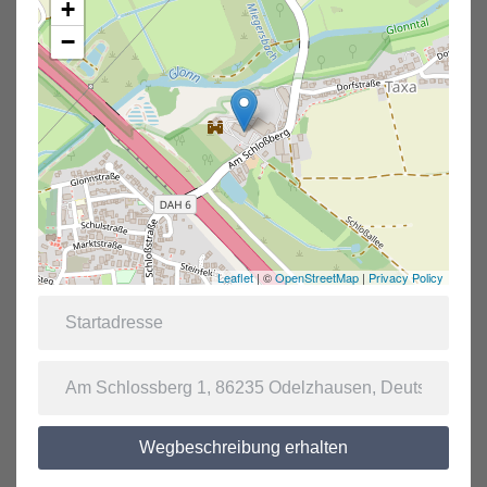
+
−
Leaflet
| ©
OpenStreetMap
|
Privacy Policy
Wegbeschreibung erhalten