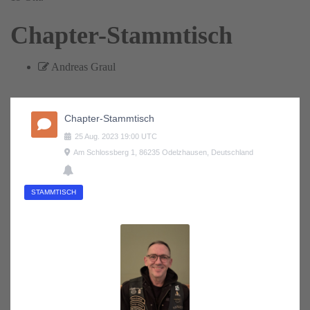
Chapter-Stammtisch
Andreas Graul
Chapter-Stammtisch
25
Aug.
2023
19:00
UTC
Am Schlossberg 1, 86235 Odelzhausen, Deutschland
STAMMTISCH