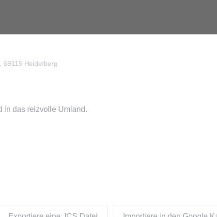
8, 69115 Heidelberg
 in das reizvolle Umland.
Exportiere eine .ICS Datei
Importiere in den Google K