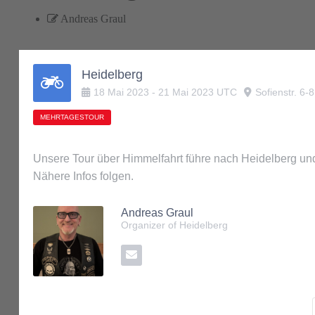
Andreas Graul
Heidelberg
18
Mai
2023
-
21
Mai
2023
UTC
Sofienstr. 6-
MEHRTAGESTOUR
Unsere Tour über Himmelfahrt führe nach Heidelberg und
Nähere Infos folgen.
Andreas Graul
Organizer of Heidelberg