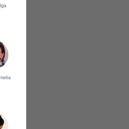
lga
nelia