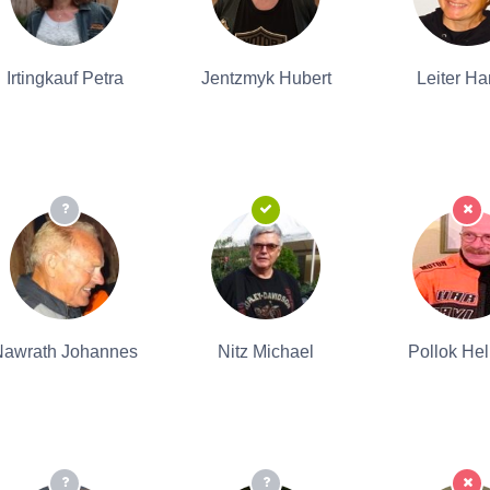
Irtingkauf Petra
Jentzmyk Hubert
Leiter H
Nawrath Johannes
Nitz Michael
Pollok He