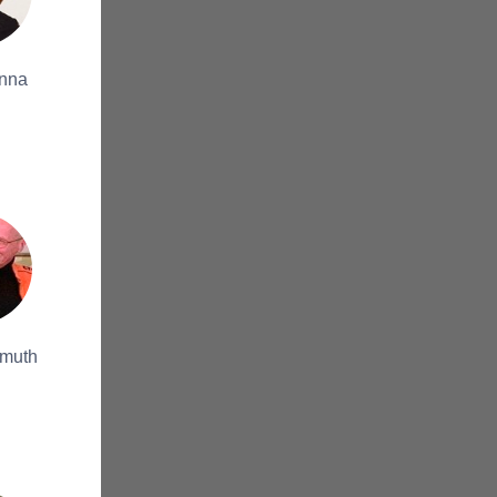
anna
lmuth