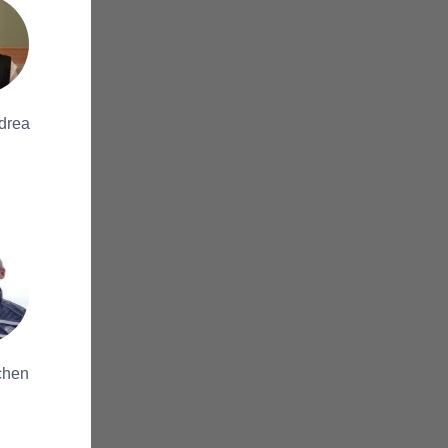
drea
chen