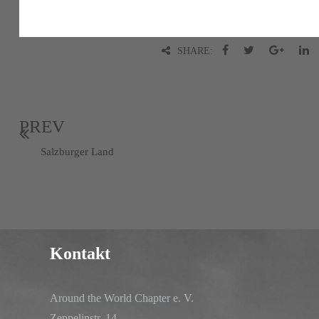
SHARE:
PREV
Salzburger Land
Kontakt
Around the World Chapter e. V.
Zeppelinstr. 14