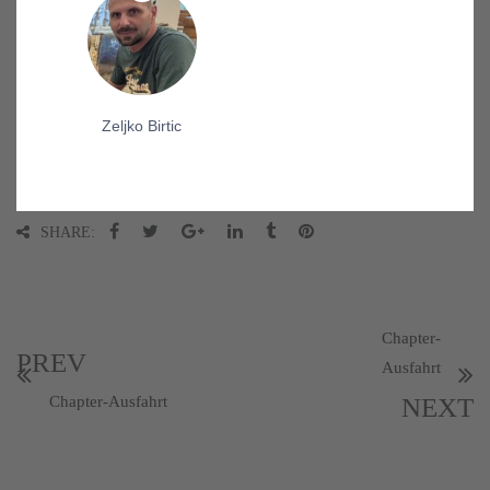
Zeljko Birtic
SHARE:
Chapter-
PREV
Ausfahrt
Chapter-Ausfahrt
NEXT