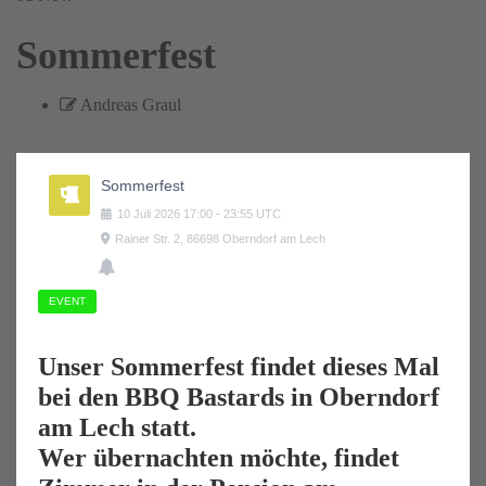
Sommerfest
Andreas Graul
Sommerfest
10
Juli
2026
17:00
-
23:55
UTC
Rainer Str. 2, 86698 Oberndorf am Lech
EVENT
Unser Sommerfest findet dieses Mal
bei den BBQ Bastards in Oberndorf
am Lech statt.
Wer übernachten möchte, findet