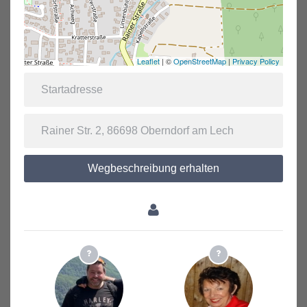
Leaflet
| ©
OpenStreetMap
|
Privacy Policy
Wegbeschreibung erhalten