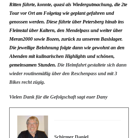
Ritten führte
,
konnte, quasi als
Wiedergutmachung
, die 2te
Tour vor Ort
am Folgetag
wie geplant gefahren und
genossen werden. Diese führte über Peters
berg
hinab ins
Fleimstal über
Kaltern,
den Mendelpass und weiter über
Meran2000
sowie
Bozen, zurück zu unserem Basislager.
D
ie
jeweilige
Belohnung folgte dann
wie gewohnt
an den
Abenden mit kulinarischen Highlights und schönen,
gemeinsamen Stunden.
Die Heimfahrt gestaltete sich
dann
wieder
routinemäßig über den Reschenpass
und mit 3
Bikes
recht
zügig
.
Vielen Dank für die Gefolgschaft sagt euer Dany
Schirmer Daniel