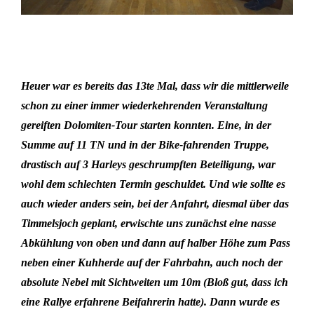
Heuer war es bereits das 13te
Mal,
das
s
wir
die
mittlerweile
schon zu einer immer wiederkehrenden Veransta
ltung
gereiften
Dolomi
t
en-Tour
starten
konnte
n
. Eine,
in der
Summe auf 1
1
TN und in der Bike-fahrenden Truppe,
drastisch auf 3
Harleys ges
chrumpften Beteiligung
, war
wohl dem schlechten Termin geschuldet
. Und wie sollte es
auch
wieder
anders sein, bei der Anfahrt,
diesmal über das
Timmelsjoch geplant,
erwischte uns
zunächst eine
nasse
Abkühlung von oben und
dann auf halber Höhe zum Pass
neben einer Kuhherde auf der Fahrbahn, auch noch
der
absolute Nebel mit Sichtweiten um 10m
(Bloß gut, dass ich
eine Rallye erfahrene Beifahrerin hatte)
. D
ann wurde es